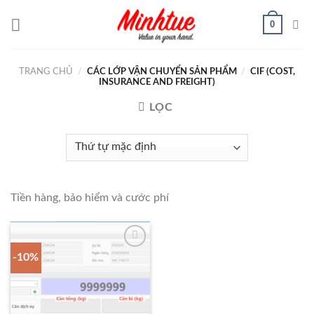
Chuyển
0
đến
nội
dung
TRANG CHỦ
/
CÁC LỚP VẬN CHUYỂN SẢN PHẨM
/
CIF (COST,
INSURANCE AND FREIGHT)
LỌC
Tiền hàng, bảo hiểm và cước phí
-10%