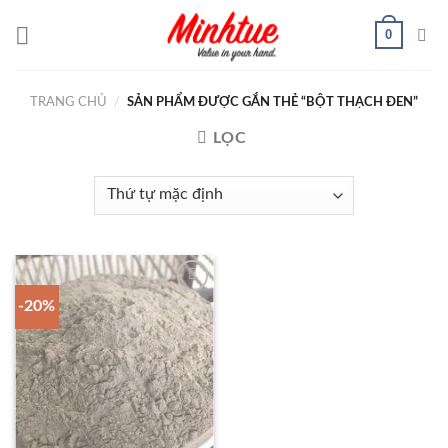
Chuyển
0
đến
nội
dung
TRANG CHỦ
/
SẢN PHẨM ĐƯỢC GẮN THẺ “BỘT THẠCH ĐEN”
LỌC
-20%