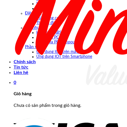
Kính
Cảm ứng
Điện máy
Máy công cụ
Thiết bị điện
Hạt nhựa
Hạt nhựa ABS
Hạt nhựa PC
Hạt nhựa PP Compound
Phần mềm
Ứng dụng IOT trên máy tính
Ứng dụng IOT trên Smartphone
Chính sách
Tin tức
Liên hệ
0
Giỏ hàng
Chưa có sản phẩm trong giỏ hàng.