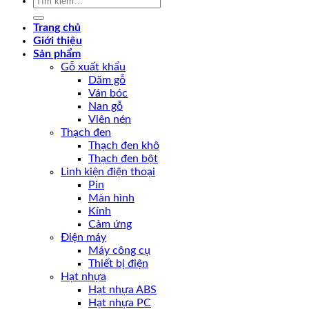
kiếm:
Trang chủ
Giới thiệu
Sản phẩm
Gỗ xuất khẩu
Dăm gỗ
Ván bóc
Nan gỗ
Viên nén
Thạch đen
Thạch đen khô
Thạch đen bột
Linh kiện điện thoại
Pin
Màn hình
Kính
Cảm ứng
Điện máy
Máy công cụ
Thiết bị điện
Hạt nhựa
Hạt nhựa ABS
Hạt nhựa PC