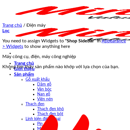
Chuyển
đến
nội
dung
Trang chủ
/
Điện máy
Lọc
You need to assign Widgets to
"Shop Sidebar"
in
Appearance
> Widgets
to show anything here
Máy công cụ, điện, máy công nghiệp
Trang chủ
Không tìm thấy sản phẩm nào khớp với lựa chọn của bạn.
Giới thiệu
Sản phẩm
Gỗ xuất khẩu
Dăm gỗ
Ván bóc
Nan gỗ
Viên nén
Thạch đen
Thạch đen khô
Thạch đen bột
Linh kiện điện thoại
Pin
Màn hình