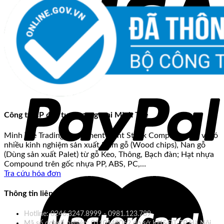
Công ty CP đầu tư thương mại Minh Tuệ
Minh Tue Trading Investment Joint Stock Company, đơn vị có
nhiều kinh nghiệm sản xuất Dăm gỗ (Wood chips), Nan gỗ
(Dùng sản xuất Palet) từ gỗ Keo, Thông, Bạch đàn; Hạt nhựa
Compound trên gốc nhựa PP, ABS, PC,…
Tra cứu hóa đơn
Thông tin liên hệ
Hotline: 0246.3247.8999 - 0981.123.789
Mã số doanh nghiệp: 0110148062 do sở KH&ĐT TP Hà Nội