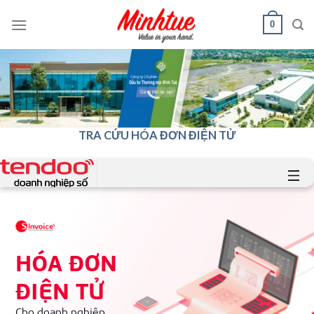
Chuyển
0
đến
nội
dung
TRA CỨU HÓA ĐƠN ĐIỆN TỬ