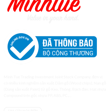
Công ty CP đầu tư thương mại Minh Tuệ
Minh Tue Trading Investment Joint Stock Company, đơn vị
có nhiều kinh nghiệm sản xuất Dăm gỗ (Wood chips), Nan gỗ
(Dùng sản xuất Palet) từ gỗ Keo, Thông, Bạch đàn; Hạt nhựa
Compound trên gốc nhựa PP, ABS, PC,…
TRA CỨU HÓA ĐƠN