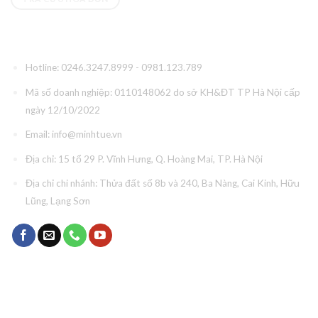
Thông tin liên hệ
Hotline: 0246.3247.8999 - 0981.123.789
Mã số doanh nghiệp: 0110148062 do sở KH&ĐT TP Hà Nội cấp
ngày 12/10/2022
Email:
info@minhtue.vn
Địa chỉ: 15 tổ 29 P. Vĩnh Hưng, Q. Hoàng Mai, TP. Hà Nội
Địa chỉ chi nhánh: Thửa đất số 8b và 240, Ba Nàng, Cai Kinh, Hữu
Lũng, Lạng Sơn
Đăng ký tư vấn