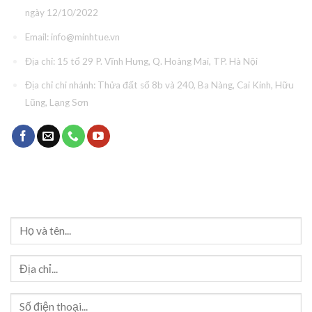
ngày 12/10/2022
Email:
info@minhtue.vn
Địa chỉ: 15 tổ 29 P. Vĩnh Hưng, Q. Hoàng Mai, TP. Hà Nội
Địa chỉ chi nhánh: Thửa đất số 8b và 240, Ba Nàng, Cai Kinh, Hữu
Lũng, Lạng Sơn
Đăng ký tư vấn