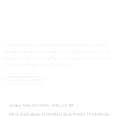
Công ty CP đầu tư thương mại Minh Tuệ
Minh Tue Trading Investment Joint Stock Company, đơn vị
có nhiều kinh nghiệm sản xuất Dăm gỗ (Wood chips), Nan gỗ
(Dùng sản xuất Palet) từ gỗ Keo, Thông, Bạch đàn; Hạt nhựa
Compound trên gốc nhựa PP, ABS, PC,…
TRA CỨU HÓA ĐƠN
Thông tin liên hệ
Hotline: 0246.3247.8999 - 0981.123.789
Mã số doanh nghiệp: 0110148062 do sở KH&ĐT TP Hà Nội cấp