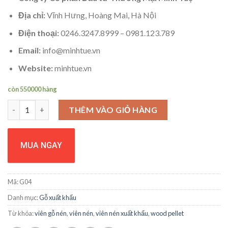
Địa chỉ:
Vĩnh Hưng, Hoàng Mai, Hà Nội
Điện thoại:
0246.3247.8999 – 0981.123.789
Email:
info@minhtue.vn
Website:
minhtue.vn
còn 550000 hàng
Viên nén số lượng
THÊM VÀO GIỎ HÀNG
MUA NGAY
Mã:
G04
Danh mục:
Gỗ xuất khẩu
Từ khóa:
viên gỗ nén
,
viên nén
,
viên nén xuất khẩu
,
wood pellet