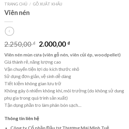
TRANG CHỦ
/
GỖ XUẤT KHẨU
Viên nén
Giá
Giá
2.250,00
2.000,00
₫
₫
gốc
hiện
Viên nén mùn cưa (viên gỗ nén, viên củi ép, woodpellet)
là:
tại
Giá thành rẻ, năng lượng cao
2.250,00 ₫.
là:
Vận chuyển tiện lợi do kích thước nhỏ
2.000,00 ₫.
Sử dụng đơn giản, vệ sinh dễ dàng
Tiết kiệm không gian lưu trữ
Không gây ô nhiểm không khí, môi trường (do không sử dung
phụ gia trong quá trình sản xuất)
Tận dụng phần tro làm phân bón sạch…
Thông tin liên hệ
Công ty Cổ phần Đầu tư Thương Mại Minh Tuệ