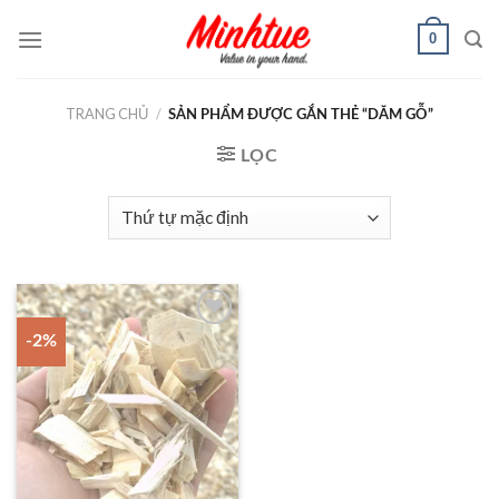
Chuyển
0
đến
nội
dung
TRANG CHỦ
/
SẢN PHẨM ĐƯỢC GẮN THẺ “DĂM GỖ”
LỌC
-2%