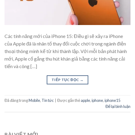
Các tính năng mới của iPhone 15: Điều gì sẽ xảy ra iPhone
của Apple đã là nhân tố thay đổi cuộc chơi trong ngành điện
thoại thông minh kể từ khi thành lập. Với mỗi bản phát hành
mới, Apple cố gắng thu hút khán giả bằng các tính năng cải
tiến và công […]
TIẾP TỤC ĐỌC
→
Đã đăng trong
Mobile
,
Tin tức
|
Được gắn thẻ
apple
,
iphone
,
iphone15
Để lại bình luận
BÀI VIẾT MỚI