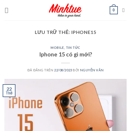
Chuyển
0
đến
nội
dung
LƯU TRỮ THẺ:
IPHONE15
MOBILE
,
TIN TỨC
Iphone 15 có gì mới?
ĐÃ ĐĂNG TRÊN
22/08/2023
BỞI
NGUYỄN VĂN
22
Th8