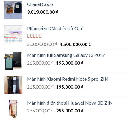
Chanel Coco
3.019.000,00
₫
Phần mềm Cân điện tử Ô tô
Được
Giá
Giá
5.000.000,00
₫
4.500.000,00
₫
xếp
gốc
hiện
hạng
Màn hình full Samsung Galaxy J3 2017
là:
tại
2.00
Giá
Giá
5
215.000,00
₫
195.000,00
5.000.000,00 ₫.
₫
là:
sao
gốc
hiện
4.500.000,00 ₫.
là:
tại
Màn hình Xiaomi Redmi Note 5 pro, ZIN
215.000,00 ₫.
là:
Giá
Giá
215.000,00
₫
195.000,00
₫
195.000,00 ₫.
gốc
hiện
là:
tại
Màn hình điện thoại Huawei Nova 3E, ZIN
215.000,00 ₫.
là:
Giá
Giá
275.000,00
₫
255.000,00
₫
195.000,00 ₫.
gốc
hiện
là:
tại
275.000,00 ₫.
là: