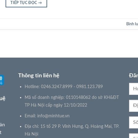
TIẾP TỤC ĐỌC
→
Bình l
Thông tin liên hệ
Đăn
Hotline: 0246.3247.8999 - 0981.123.789
Mã số doanh nghiệp: 0110148062 do sở KH&ĐT
Tuệ
TP Hà Nội cấp ngày 12/10/2022
Email:
info@minhtue.vn
sản
Địa chỉ: 15 tổ 29 P. Vĩnh Hưng, Q. Hoàng Mai, TP.
t
Hà Nội