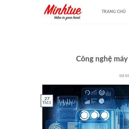
Chuyển
đến
TRANG CHỦ
nội
dung
Công nghệ máy 
ĐÃ Đ
27
Th11