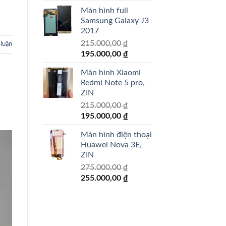
gốc
hiện
2.00
Màn hình full
5
là:
tại
sao
Samsung Galaxy J3
5.000.000,00 ₫.
là:
2017
4.500.000,00 ₫.
215.000,00
₫
 luận
Giá
Giá
195.000,00
₫
gốc
hiện
Màn hình Xiaomi
là:
tại
Redmi Note 5 pro,
215.000,00 ₫.
là:
ZIN
195.000,00 ₫.
215.000,00
₫
Giá
Giá
195.000,00
₫
gốc
hiện
Màn hình điện thoại
là:
tại
Huawei Nova 3E,
215.000,00 ₫.
là:
ZIN
195.000,00 ₫.
275.000,00
₫
Giá
Giá
255.000,00
₫
gốc
hiện
là:
tại
275.000,00 ₫.
là:
255.000,00 ₫.