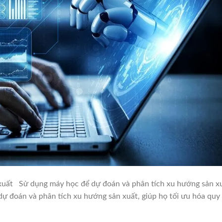
xuất Sử dụng máy học để dự đoán và phân tích xu hướng sản xu
ự đoán và phân tích xu hướng sản xuất, giúp họ tối ưu hóa quy