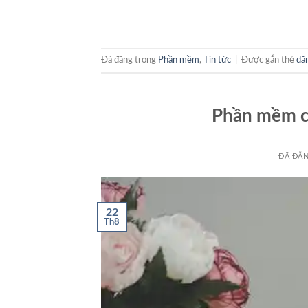
Đã đăng trong
Phần mềm
,
Tin tức
|
Được gắn thẻ
dă
Phần mềm câ
ĐÃ ĐĂ
22
Th8