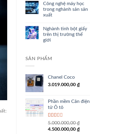
Công nghệ máy học
trong nghành sản sản
xuất
Nghành tinh bột giấy
trên thị trường thế
giới
SẢN PHẨM
Chanel Coco
3.019.000,00
₫
Phần mềm Cân điện
tử Ô tô
ất:
Được
5.000.000,00
₫
xếp
Giá
Giá
4.500.000,00
₫
hạng