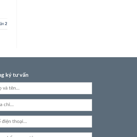
uận
2
g ký tư vấn