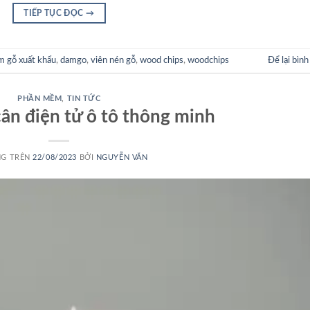
TIẾP TỤC ĐỌC
→
m gỗ xuất khẩu
,
damgo
,
viên nén gỗ
,
wood chips
,
woodchips
Để lại bình
PHẦN MỀM
,
TIN TỨC
n điện tử ô tô thông minh
NG TRÊN
22/08/2023
BỞI
NGUYỄN VĂN