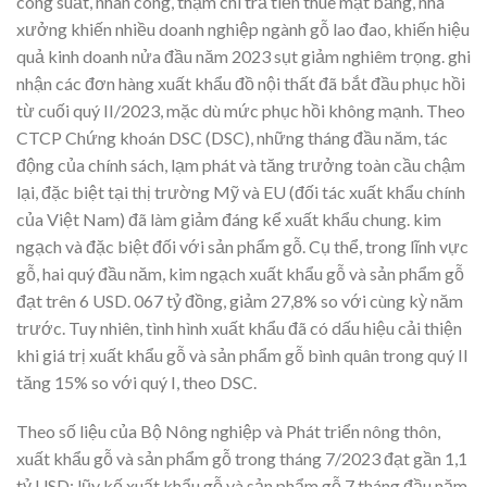
công suất, nhân công, thậm chí trả tiền thuê mặt bằng, nhà
xưởng khiến nhiều doanh nghiệp ngành gỗ lao đao, khiến hiệu
quả kinh doanh nửa đầu năm 2023 sụt giảm nghiêm trọng. ghi
nhận các đơn hàng xuất khẩu đồ nội thất đã bắt đầu phục hồi
từ cuối quý II/2023, mặc dù mức phục hồi không mạnh.
Theo
CTCP Chứng khoán DSC (DSC), những tháng đầu năm, tác
động của chính sách, lạm phát và tăng trưởng toàn cầu chậm
lại, đặc biệt tại thị trường Mỹ và EU (đối tác xuất khẩu chính
của Việt Nam) đã làm giảm đáng kể xuất khẩu chung. kim
ngạch và đặc biệt đối với sản phẩm gỗ.
Cụ thể, trong lĩnh vực
gỗ, hai quý đầu năm, kim ngạch xuất khẩu gỗ và sản phẩm gỗ
đạt trên 6 USD.
067 tỷ đồng, giảm 27,8% so với cùng kỳ năm
trước.
Tuy nhiên, tình hình xuất khẩu đã có dấu hiệu cải thiện
khi giá trị xuất khẩu gỗ và sản phẩm gỗ bình quân trong quý II
tăng 15% so với quý I, theo DSC.
Theo số liệu của Bộ Nông nghiệp và Phát triển nông thôn,
xuất khẩu gỗ và sản phẩm gỗ trong tháng 7/2023 đạt gần 1,1
tỷ USD;
lũy kế xuất khẩu gỗ và sản phẩm gỗ 7 tháng đầu năm