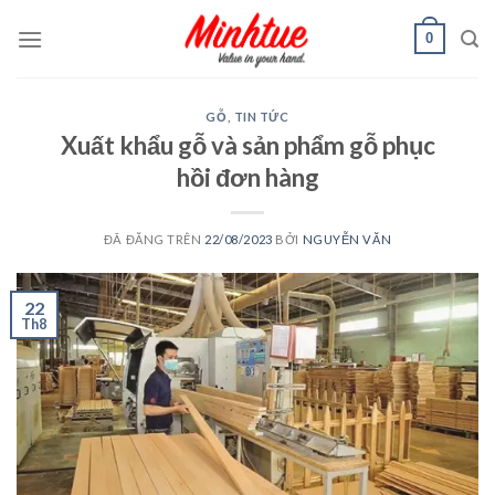
Chuyển
0
đến
nội
dung
GỖ
,
TIN TỨC
Xuất khẩu gỗ và sản phẩm gỗ phục
hồi đơn hàng
ĐÃ ĐĂNG TRÊN
22/08/2023
BỞI
NGUYỄN VĂN
22
Th8