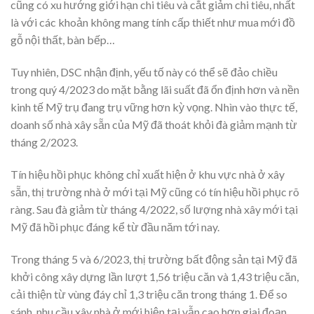
cũng có xu hướng giới hạn chi tiêu và cắt giảm chi tiêu, nhất
là với các khoản không mang tính cấp thiết như mua mới đồ
gỗ nội thất, bàn bếp…
Tuy nhiên, DSC nhận định, yếu tố này có thể sẽ đảo chiều
trong quý 4/2023 do mặt bằng lãi suất đã ổn định hơn và nền
kinh tế Mỹ trụ đang trụ vững hơn kỳ vọng. Nhìn vào thực tế,
doanh số nhà xây sẵn của Mỹ đã thoát khỏi đà giảm mạnh từ
tháng 2/2023.
Tín hiệu hồi phục không chỉ xuất hiện ở khu vực nhà ở xây
sẵn, thị trường nhà ở mới tại Mỹ cũng có tín hiệu hồi phục rõ
ràng. Sau đà giảm từ tháng 4/2022, số lượng nhà xây mới tại
Mỹ đã hồi phục đáng kể từ đầu năm tới nay.
Trong tháng 5 và 6/2023, thị trường bất động sản tại Mỹ đã
khởi công xây dựng lần lượt 1,56 triệu căn và 1,43 triệu căn,
cải thiện từ vùng đáy chỉ 1,3 triệu căn trong tháng 1. Để so
sánh, nhu cầu xây nhà ở mới hiện tại vẫn cao hơn giai đoạn