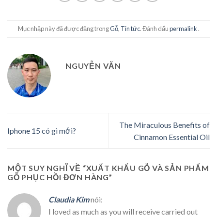
Mục nhập này đã được đăng trong
Gỗ
,
Tin tức
. Đánh dấu
permalink
.
NGUYỄN VĂN
The Miraculous Benefits of
Iphone 15 có gì mới?
Cinnamon Essential Oil
MỘT SUY NGHĨ VỀ “
XUẤT KHẨU GỖ VÀ SẢN PHẨM
GỖ PHỤC HỒI ĐƠN HÀNG
”
Claudia Kim
nói:
I loved as much as you will receive carried out