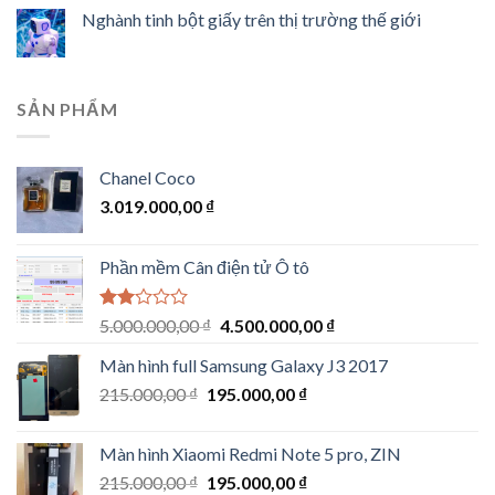
Nghành tinh bột giấy trên thị trường thế giới
SẢN PHẨM
Chanel Coco
3.019.000,00
₫
Phần mềm Cân điện tử Ô tô
Được
Giá
Giá
5.000.000,00
₫
4.500.000,00
₫
xếp
gốc
hiện
hạng
Màn hình full Samsung Galaxy J3 2017
là:
tại
2.00
Giá
Giá
215.000,00
₫
195.000,00
5.000.000,00 ₫.
₫
là:
5
sao
gốc
hiện
4.500.000,00 ₫.
là:
tại
Màn hình Xiaomi Redmi Note 5 pro, ZIN
215.000,00 ₫.
là:
Giá
Giá
215.000,00
₫
195.000,00
₫
195.000,00 ₫.