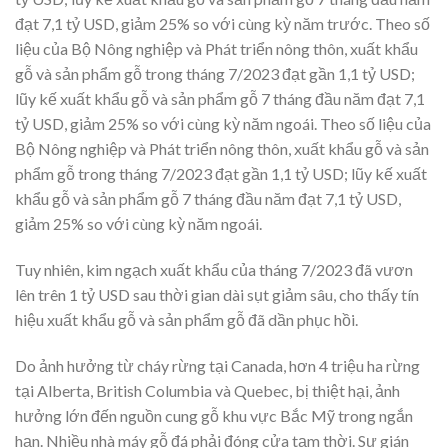
đạt 7,1 tỷ USD, giảm 25% so với cùng kỳ năm trước.
Theo số
liệu của Bộ Nông nghiệp và Phát triển nông thôn, xuất khẩu
gỗ và sản phẩm gỗ trong tháng 7/2023 đạt gần 1,1 tỷ USD;
lũy kế xuất khẩu gỗ và sản phẩm gỗ 7 tháng đầu năm đạt 7,1
tỷ USD, giảm 25% so với cùng kỳ năm ngoái.
Theo số liệu của
Bộ Nông nghiệp và Phát triển nông thôn, xuất khẩu gỗ và sản
phẩm gỗ trong tháng 7/2023 đạt gần 1,1 tỷ USD;
lũy kế xuất
khẩu gỗ và sản phẩm gỗ 7 tháng đầu năm đạt 7,1 tỷ USD,
giảm 25% so với cùng kỳ năm ngoái.
Tuy nhiên, kim ngạch xuất khẩu của tháng 7/2023 đã vươn
lên trên 1 tỷ USD sau thời gian dài sụt giảm sâu, cho thấy tín
hiệu xuất khẩu gỗ và sản phẩm gỗ đã dần phục hồi.
Do ảnh hưởng từ cháy rừng tại Canada, hơn 4 triệu ha rừng
tại Alberta, British Columbia và Quebec, bị thiệt hại, ảnh
hưởng lớn đến nguồn cung gỗ khu vực Bắc Mỹ trong ngắn
hạn. Nhiều nhà máy gỗ đá phải đóng cửa tạm thời. Sự gián