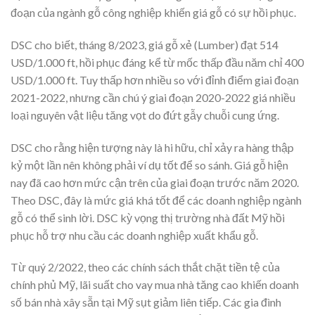
đoạn của ngành gỗ công nghiệp khiến giá gỗ có sự hồi phục.
DSC cho biết, tháng 8/2023, giá gỗ xẻ (Lumber) đạt 514
USD/1.000 ft, hồi phục đáng kể từ mốc thấp đầu năm chỉ 400
USD/1.000 ft. Tuy thấp hơn nhiều so với đỉnh điểm giai đoạn
2021-2022, nhưng cần chú ý giai đoạn 2020-2022 giá nhiều
loại nguyên vật liệu tăng vọt do đứt gẫy chuỗi cung ứng.
DSC cho rằng hiện tượng này là hi hữu, chỉ xảy ra hàng thập
kỷ một lần nên không phải ví dụ tốt để so sánh. Giá gỗ hiện
nay đã cao hơn mức cận trên của giai đoạn trước năm 2020.
Theo DSC, đây là mức giá khá tốt để các doanh nghiệp ngành
gỗ có thể sinh lời. DSC kỳ vọng thị trường nhà đất Mỹ hồi
phục hỗ trợ nhu cầu các doanh nghiệp xuất khẩu gỗ.
Từ quý 2/2022, theo các chính sách thắt chặt tiền tệ của
chính phủ Mỹ, lãi suất cho vay mua nhà tăng cao khiến doanh
số bán nhà xây sẵn tại Mỹ sụt giảm liên tiếp. Các gia đình