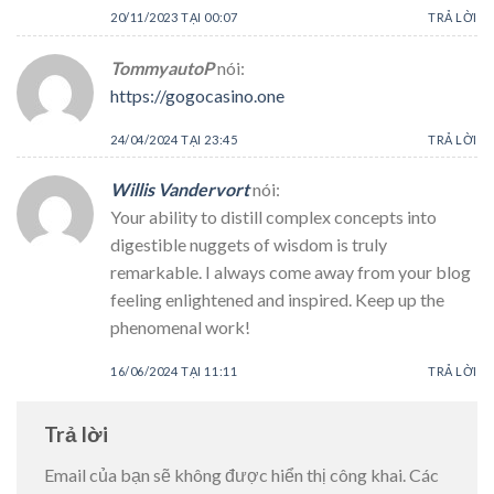
20/11/2023 TẠI 00:07
TRẢ LỜI
TommyautoP
nói:
https://gogocasino.one
24/04/2024 TẠI 23:45
TRẢ LỜI
Willis Vandervort
nói:
Your ability to distill complex concepts into
digestible nuggets of wisdom is truly
remarkable. I always come away from your blog
feeling enlightened and inspired. Keep up the
phenomenal work!
16/06/2024 TẠI 11:11
TRẢ LỜI
Trả lời
Email của bạn sẽ không được hiển thị công khai.
Các